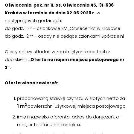
Oświecenia, pok. nr 11, os. Oświecenia 45, 31-636
Kraków w terminie do dnia 02.06.2026 r.
w
›
›
Kontakt
Kontakt
następujących godzinach:
do godz. 11°° – członkowie SM „Oświecenia” w Krakowie
RADA NADZORCZA
RADA NADZORCZA
do godz. 12°° – osoby nie będące członkami Spółdzielni
›
›
Materiały dla Rady Nadzorczej
Materiały dla Rady Nadzorczej
Oferty należy składać w zamkniętych kopertach z
›
›
Poczta e-mail
Poczta e-mail
dopiskiem
„Oferta na najem miejsca postojowego nr
2”
.
RADA MIESZKAŃCÓW NIERUCHOMOŚCI
RADA MIESZKAŃCÓW NIERUCHOMOŚCI
Oferta winna zawierać:
›
›
Materiały dla Rad Mieszkańców
Materiały dla Rad Mieszkańców
proponowaną stawkę czynszu w złotych netto za
›
›
Poczta e-mail
Poczta e-mail
2
1 m
powierzchni użytkowej miejsca postojowego;
DOSTĘP WEWNĘTRZNY
DOSTĘP WEWNĘTRZNY
imię i nazwisko oferenta, adres do doręczeń, e-
mail, nr telefonu do kontaktu;
›
›
Strefa Pracowników
Strefa Pracowników