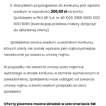
›
›
Jak założyć RMN
Jak założyć RMN
Warunkiem przystąpienia do konkursu jest wpłata
wadium w wysokości
200,00 zł
na konto
›
›
Spotkania z Radą Nadzorczą
Spotkania z Radą Nadzorczą
Spółdzielni w PKO BP S.A. nr 40 1020 2906 0000 1202
0013 8081 (kserokopię przelewu należy dołączyć
Dokumenty
Dokumenty
do składanej oferty).
›
›
Druki do pobrania
Druki do pobrania
Spółdzielnia zwraca wadium uczestnikom konkursu,
których oferty nie zostały wybrane jako najkorzystniejsze,
›
›
Regulaminy wewnętrzne
Regulaminy wewnętrzne
niezwłocznie po zawarciu umowy najmu.
›
›
Uchwały i protokoły
Uchwały i protokoły
W przypadku nie zawarcia umowy przez najemcę
›
›
Walne Zgromadzenie
Walne Zgromadzenie
wybranego w drodze konkursu w terminie wyznaczonym w
zawiadomieniu, Spółdzielnia może odstąpić od zawarcia
›
›
Lustracje
Lustracje
umowy najmu, a kwota wadium przepada na rzecz
Spółdzielni.
›
›
Ilość zgłoszonych lokatorów
Ilość zgłoszonych lokatorów
Oferty pisemne można składać w sekretariacie SM
›
›
Przewodnik mieszkańca
Przewodnik mieszkańca