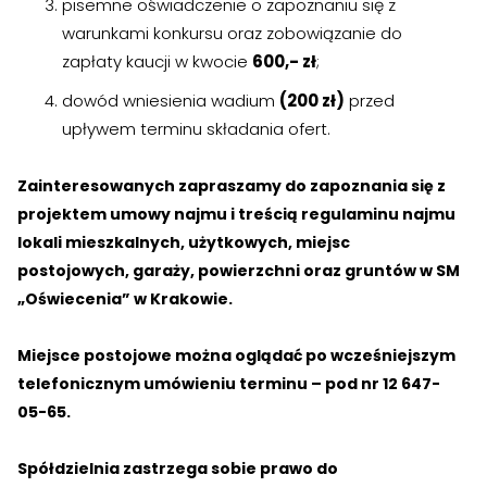
pisemne oświadczenie o zapoznaniu się z
warunkami konkursu oraz zobowiązanie do
zapłaty kaucji w kwocie
600,- zł
;
dowód wniesienia wadium
(200 zł)
przed
upływem terminu składania ofert.
Zainteresowanych zapraszamy do zapoznania się z
projektem umowy najmu i treścią regulaminu najmu
lokali mieszkalnych, użytkowych, miejsc
postojowych, garaży, powierzchni oraz gruntów w SM
„Oświecenia” w Krakowie.
Miejsce postojowe można oglądać po wcześniejszym
Zgłoś problem lub uwagę
telefonicznym umówieniu terminu – pod nr 12 647-
Twoja opinia pomaga nam ulepszać serwis
05-65.
Tu możesz zgłosić uwagi do strony internetowej lub
Spółdzielnia zastrzega sobie prawo do
zaproponować ulepszenia.