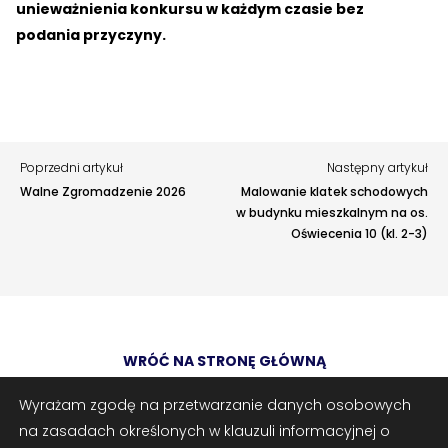
Awarie w blokach
zgłaszaj telefonicznie
.
unieważnienia konkursu w każdym czasie bez
Rodzaj zgłoszenia
podania przyczyny.
Opis
Poprzedni artykuł
Następny artykuł
Walne Zgromadzenie 2026
Malowanie klatek schodowych
w budynku mieszkalnym na os.
Oświecenia 10 (kl. 2-3)
Adres e-mail
opcjonalnie
WRÓĆ NA STRONĘ GŁÓWNĄ
Załączniki
opcjonalnie
Zrób zrzut ekranu
Dodaj plik
Wyrażam zgodę na przetwarzanie danych osobowych
na zasadach określonych w klauzuli informacyjnej o
Możesz dodać zrzut ekranu lub inne pliki (png, jpg, pdf)