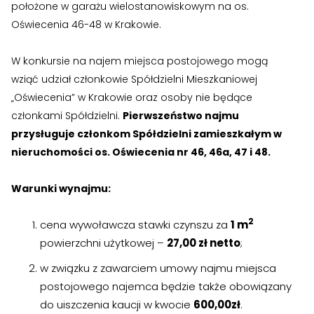
›
›
położone w garażu wielostanowiskowym na os.
Zgłoszenia wewnętrzne
Zgłoszenia wewnętrzne
Oświecenia 46-48 w Krakowie.
›
›
RODO
RODO
W konkursie na najem miejsca postojowego mogą
Nieruchomości
Nieruchomości
wziąć udział członkowie Spółdzielni Mieszkaniowej
„Oświecenia” w Krakowie oraz osoby nie będące
›
›
Dokumenty nieruchomości
Dokumenty nieruchomości
członkami Spółdzielni.
Pierwszeństwo najmu
przysługuje członkom Spółdzielni zamieszkałym w
›
›
Harmonogramy i plany
Harmonogramy i plany
nieruchomości os. Oświecenia nr 46, 46a, 47 i 48.
›
›
Plany remontowe
Plany remontowe
Warunki wynajmu:
›
›
Administratorzy
Administratorzy
2
cena wywoławcza stawki czynszu za
1 m
›
›
Świadectwa energetyczne
Świadectwa energetyczne
powierzchni użytkowej –
27,00
zł netto
;
w związku z zawarciem umowy najmu miejsca
RADY MIESZKAŃCÓW
RADY MIESZKAŃCÓW
postojowego najemca będzie także obowiązany
›
›
Wykaz Rad Mieszkańców
Wykaz Rad Mieszkańców
do uiszczenia kaucji w kwocie
600,00zł
.