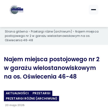
ZALOGUJ SIĘ
ZALOGUJ SIĘ
Strona główna
Przetargi różne (archiwum)
Najem miejsca
eBOK (czynsze)
eBOK (czynsze)
postojowego nr 2 w garażu wielostanowiskowym na os.
Sprawdź opłaty i saldo
Sprawdź opłaty i saldo
Oświecenia 46-48
Strefa dla Członków
Strefa dla Członków
Dokumenty dla zalogowanych
Dokumenty dla zalogowanych
Najem miejsca postojowego nr 2
w garażu wielostanowiskowym
Spółdzielnia
Spółdzielnia
na os. Oświecenia 46-48
O NAS
O NAS
›
›
Dane kontaktowe
Dane kontaktowe
AKTUALNOŚCI
PRZETARGI
PRZETARGI RÓŻNE (ARCHIWUM)
›
›
Organy Spółdzielni
Organy Spółdzielni
20 maja 2026