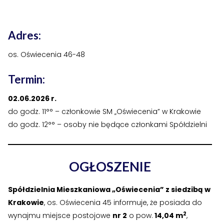
›
›
Historia Spółdzielni
Historia Spółdzielni
›
›
Biuletyny informacyjne
Biuletyny informacyjne
Adres:
os. Oświecenia 46-48
ZASOBY I PRAWO
ZASOBY I PRAWO
›
›
Akty prawne
Akty prawne
Termin:
›
›
Mapy zasobów
Mapy zasobów
02.06.2026 r.
do godz. 11°° – członkowie SM „Oświecenia” w Krakowie
PRZETARGI
PRZETARGI
do godz. 12°° – osoby nie będące członkami Spółdzielni
›
›
Przetargi dla oferentów
Przetargi dla oferentów
›
›
Lokale i garaże
Lokale i garaże
OGŁOSZENIE
POZOSTAŁE
POZOSTAŁE
Spółdzielnia Mieszkaniowa „Oświecenia” z siedzibą w
Krakowie
, os. Oświecenia 45 informuje, że posiada do
›
›
Ogłoszenia o pracę
Ogłoszenia o pracę
2
wynajmu miejsce postojowe
nr 2
o pow.
14,04
m
,