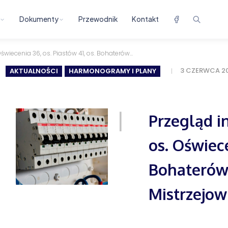
Dokumenty
Przewodnik
Kontakt
świecenia 36, os. Piastów 41, os. Bohaterów...
3 CZERWCA 2
AKTUALNOŚCI
HARMONOGRAMY I PLANY
Przegląd i
os. Oświece
Bohaterów 
Mistrzejowi