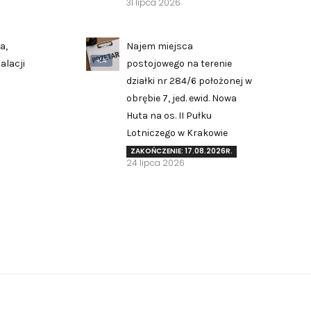
31 lipca 2026
a,
Najem miejsca
AI
alacji
postojowego na terenie
działki nr 284/6 położonej w
obrębie 7, jed. ewid. Nowa
Huta na os. II Pułku
Zgłoś problem lub uwagę
Lotniczego w Krakowie
Twoja opinia pomaga nam ulepszać serwis
ZAKOŃCZENIE: 17.08.2026R.
24 lipca 2026
Tu możesz zgłosić uwagi do strony internetowej lub
zaproponować ulepszenia.
Awarie w blokach
zgłaszaj telefonicznie
.
Rodzaj zgłoszenia
Opis