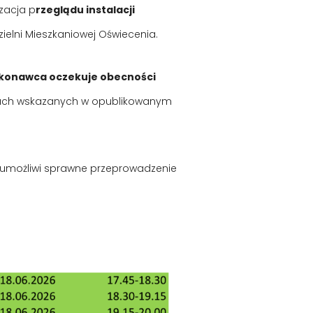
izacja p
rzeglądu instalacji
elni Mieszkaniowej Oświecenia.
onawca oczekuje obecności
nach wskazanych w opublikowanym
 umożliwi sprawne przeprowadzenie