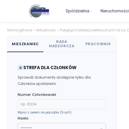
Spółdzielnia
Nieruchomości
Strona główna
Aktualności
Przegląd instalacji elektrycznych na os. O
RADA
MIESZKANIEC
PRACOWNIK
NADZORCZA
STREFA DLA CZŁONKÓW
Sprawdź dokumenty dostępne tylko dla
Członków spółdzielni.
Numer Członkowski
Wpisz z zerem na początku (5 cyfr)
Hasło