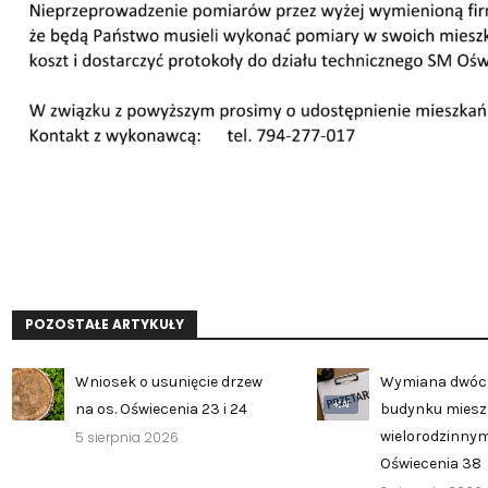
POZOSTAŁE ARTYKUŁY
Wniosek o usunięcie drzew
Wymiana dwóc
AI
na os. Oświecenia 23 i 24
budynku mies
wielorodzinnym
5 sierpnia 2026
Oświecenia 38