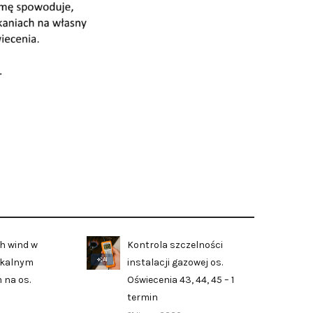
h wind w
Kontrola szczelności
AI
zkalnym
instalacji gazowej os.
 na os.
Oświecenia 43, 44, 45 – 1
termin