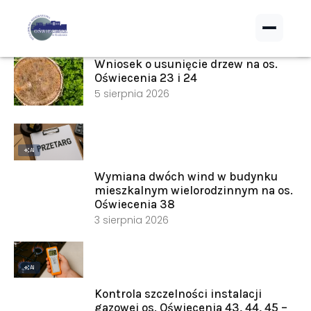
›
Świadectwa energetyczne
RADY MIESZKAŃCÓW
Wniosek o usunięcie drzew na os.
Oświecenia 23 i 24
›
Wykaz Rad Mieszkańców
5 sierpnia 2026
›
Jak założyć RMN
›
Spotkania z Radą Nadzorczą
AI
Wymiana dwóch wind w budynku
Dokumenty
mieszkalnym wielorodzinnym na os.
Oświecenia 38
3 sierpnia 2026
›
Druki do pobrania
›
Regulaminy wewnętrzne
AI
›
Uchwały i protokoły
Kontrola szczelności instalacji
gazowej os. Oświecenia 43, 44, 45 –