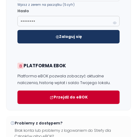
Wpisz z zerem na początku (5 cyfr)
Hasło
Zaloguj się
Zgłoś problem lub uwagę
Twoja opinia pomaga nam ulepszać serwis
PLATFORMA EBOK
Tu możesz zgłosić uwagi do strony internetowej lub
zaproponować ulepszenia.
Platforma eBOK pozwala zobaczyć aktualne
Awarie w blokach
zgłaszaj telefonicznie
.
naliczenia, historię wpłat i saldo Twojego lokalu.
Rodzaj zgłoszenia
Przejdź do eBOK
Opis
Problemy z dostępem?
Brak konta lub problemy z logowaniem do Strefy dla
Członków albo eBOK?