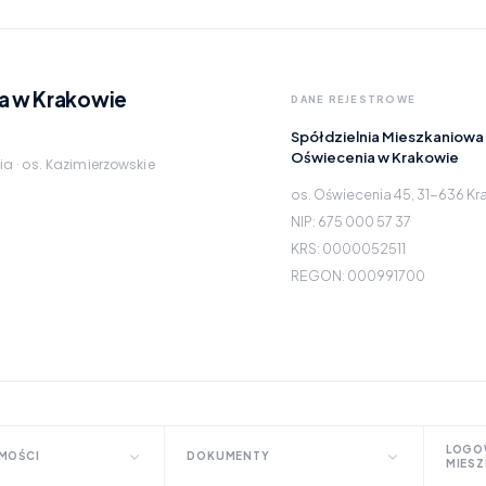
a w Krakowie
DANE REJESTROWE
Spółdzielnia Mieszkaniowa
Oświecenia w Krakowie
ia · os. Kazimierzowskie
os. Oświecenia 45, 31-636 K
NIP: 675 000 57 37
KRS: 0000052511
REGON: 000991700
LOGO
MOŚCI
DOKUMENTY
MIES