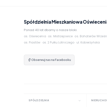
Spółdzielnia Mieszkaniowa Oświeceni
Ponad 40 lat dbamy o nasze bloki.
os. Oświecenia · os. Mistrzejowice · os. Bohaterów Wrześn
os. Piastów · os. 2 Pułku Lotniczego · ul. Kobierzyńska
Obserwuj nas na Facebooku
SPÓŁDZIELNIA
NIERUCHO