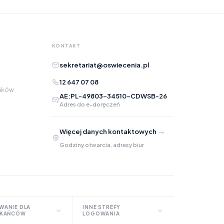
Opis
KONTAKT
sekretariat@oswiecenia.pl
12 647 07 08
raków
AE:PL-49803-34510-CDWSB-26
Adres do e-doręczeń
Adres e-mail
opcjonalnie
→
Więcej danych kontaktowych
Załączniki
opcjonalnie
Godziny otwarcia, adresy biur
Zrób zrzut ekranu
Dodaj plik
Możesz dodać zrzut ekranu lub inne pliki (png, jpg, pdf)
WANIE DLA
INNE STREFY
ZKAŃCÓW
LOGOWANIA