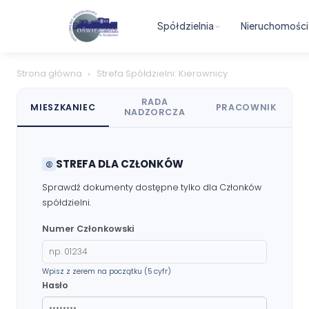
Spółdzielnia
Nieruchomości
Strona główna
Strefa Spółdzielni: Kierownicy
RADA
MIESZKANIEC
PRACOWNIK
NADZORCZA
STREFA DLA CZŁONKÓW
Sprawdź dokumenty dostępne tylko dla Członków
spółdzielni.
Numer Członkowski
Wpisz z zerem na początku (5 cyfr)
Hasło