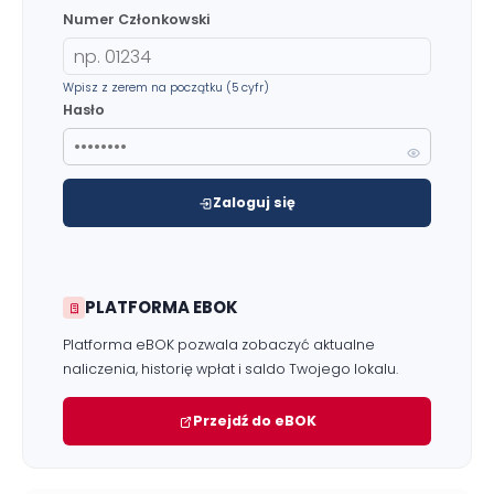
Numer Członkowski
Wpisz z zerem na początku (5 cyfr)
Hasło
Zaloguj się
Zgłoś problem lub uwagę
Twoja opinia pomaga nam ulepszać serwis
PLATFORMA EBOK
Tu możesz zgłosić uwagi do strony internetowej lub
zaproponować ulepszenia.
Platforma eBOK pozwala zobaczyć aktualne
Awarie w blokach
zgłaszaj telefonicznie
.
naliczenia, historię wpłat i saldo Twojego lokalu.
Rodzaj zgłoszenia
Przejdź do eBOK
Opis