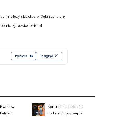
h należy składać w Sekretariacie
kretariat@oswiecenia.pl
Pobierz
Podgląd
h wind w
Kontrola szczelności
AI
zkalnym
instalacji gazowej os.