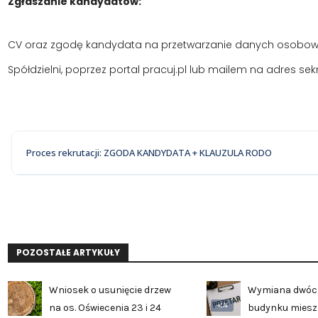
Zgłaszanie kandydatów:
CV oraz zgodę kandydata na przetwarzanie danych osobowyc
Spółdzielni, poprzez portal pracuj.pl lub mailem na adres se
Proces rekrutacji: ZGODA KANDYDATA + KLAUZULA RODO
POZOSTAŁE ARTYKUŁY
Wniosek o usunięcie drzew
Wymiana dwóc
AI
na os. Oświecenia 23 i 24
budynku mies