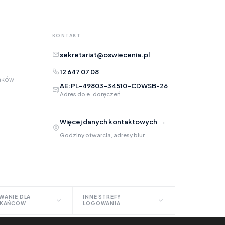
KONTAKT
sekretariat@oswiecenia.pl
12 647 07 08
raków
AE:PL-49803-34510-CDWSB-26
Adres do e-doręczeń
Adres e-mail
opcjonalnie
→
Więcej danych kontaktowych
Załączniki
opcjonalnie
Godziny otwarcia, adresy biur
Zrób zrzut ekranu
Dodaj plik
Możesz dodać zrzut ekranu lub inne pliki (png, jpg, pdf)
WANIE DLA
INNE STREFY
ZKAŃCÓW
LOGOWANIA
K (czynsze)
Materiały dla RN