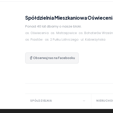
Spółdzielnia Mieszkaniowa Oświeceni
Ponad 40 lat dbamy o nasze bloki.
os. Oświecenia · os. Mistrzejowice · os. Bohaterów Wrześn
os. Piastów · os. 2 Pułku Lotniczego · ul. Kobierzyńska
Obserwuj nas na Facebooku
SPÓŁDZIELNIA
NIERUCHO
Dane kontaktowe
Dokumen