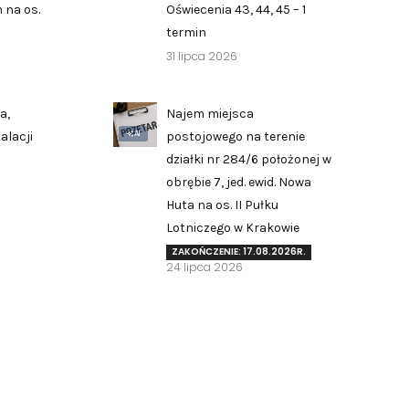
 na os.
Oświecenia 43, 44, 45 – 1
termin
31 lipca 2026
a,
Najem miejsca
AI
alacji
postojowego na terenie
działki nr 284/6 położonej w
obrębie 7, jed. ewid. Nowa
Huta na os. II Pułku
Zgłoś problem lub uwagę
Lotniczego w Krakowie
Twoja opinia pomaga nam ulepszać serwis
ZAKOŃCZENIE: 17.08.2026R.
24 lipca 2026
Tu możesz zgłosić uwagi do strony internetowej lub
zaproponować ulepszenia.
Awarie w blokach
zgłaszaj telefonicznie
.
Rodzaj zgłoszenia
Opis