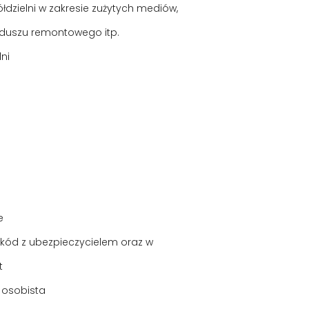
dzielni w zakresie zużytych mediów,
duszu remontowego itp.
ni
e
szkód z ubezpieczycielem oraz w
t
 osobista