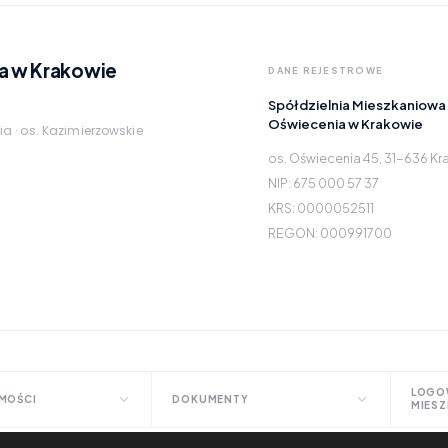
a w Krakowie
DANE REJESTROWE
Spółdzielnia Mieszkaniowa
Oświecenia w Krakowie
ia · os. Kazimierzowskie
os. Oświecenia 45, 31-636 K
NIP: 675 000 57 37
KRS: 0000052511
REGON: 000991700
LOGO
MOŚCI
DOKUMENTY
MIES
ty nieruchomości
Druki do pobrania
eBO