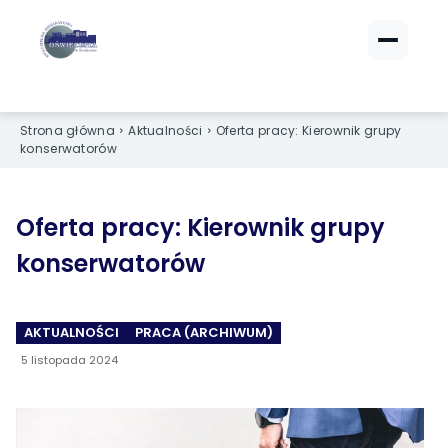
ZALOGUJ SIĘ
ZALOGUJ SIĘ
Strona główna
Aktualności
Oferta pracy: Kierownik grupy
eBOK (czynsze)
eBOK (czynsze)
konserwatorów
Sprawdź opłaty i saldo
Sprawdź opłaty i saldo
Strefa dla Członków
Strefa dla Członków
Dokumenty dla zalogowanych
Dokumenty dla zalogowanych
Oferta pracy: Kierownik grupy
konserwatorów
Spółdzielnia
Spółdzielnia
AKTUALNOŚCI
PRACA (ARCHIWUM)
O NAS
O NAS
5 listopada 2024
›
›
Dane kontaktowe
Dane kontaktowe
›
›
Organy Spółdzielni
Organy Spółdzielni