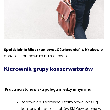
›
›
Historia Spółdzielni
Historia Spółdzielni
›
›
Biuletyny informacyjne
Biuletyny informacyjne
ZASOBY I PRAWO
ZASOBY I PRAWO
›
›
Akty prawne
Akty prawne
›
›
Mapy zasobów
Mapy zasobów
Spółdzielnia Mieszkaniowa „Oświecenia”
w Krakowie
poszukuje pracownika na stanowisko:
PRZETARGI
PRZETARGI
Kierownik grupy konserwatorów
›
›
Przetargi dla oferentów
Przetargi dla oferentów
›
›
Lokale i garaże
Lokale i garaże
Praca na stanowisku polega między innymi na:
POZOSTAŁE
POZOSTAŁE
›
›
Ogłoszenia o pracę
Ogłoszenia o pracę
zapewnieniu sprawnej i terminowej obsługi
konserwatorskiej zasobów SM Oświecenia w