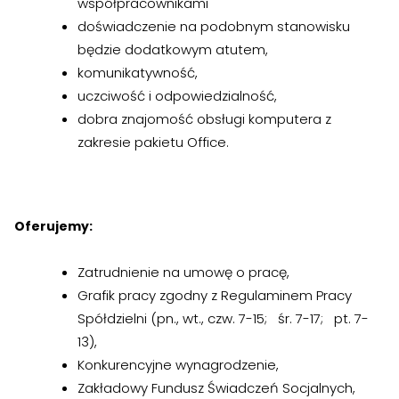
współpracownikami
›
›
Jak założyć RMN
Jak założyć RMN
doświadczenie na podobnym stanowisku
będzie dodatkowym atutem,
›
›
Spotkania z Radą Nadzorczą
Spotkania z Radą Nadzorczą
komunikatywność,
uczciwość i odpowiedzialność,
Dokumenty
Dokumenty
dobra znajomość obsługi komputera z
zakresie pakietu Office.
›
›
Druki do pobrania
Druki do pobrania
›
›
Regulaminy wewnętrzne
Regulaminy wewnętrzne
Oferujemy:
›
›
Uchwały i protokoły
Uchwały i protokoły
›
›
Zatrudnienie na umowę o pracę,
Walne Zgromadzenie
Walne Zgromadzenie
Grafik pracy zgodny z Regulaminem Pracy
›
›
Lustracje
Lustracje
Spółdzielni (pn., wt., czw. 7-15; śr. 7-17; pt. 7-
13),
›
›
Ilość zgłoszonych lokatorów
Ilość zgłoszonych lokatorów
Konkurencyjne wynagrodzenie,
Zakładowy Fundusz Świadczeń Socjalnych,
›
›
Przewodnik mieszkańca
Przewodnik mieszkańca