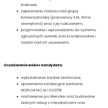
›
›
Zgłoszenia wewnętrzne
Zgłoszenia wewnętrzne
Krakowie;
zapewnieniu nadzoru nad grupą
›
›
RODO
RODO
konserwatorską (pracownicy S.M., firma
zewnętrzna) wraz z jej rozliczaniem;
Nieruchomości
Nieruchomości
przyjmowaniu i wprowadzaniu do systemu
zgłoszonych usterek oraz koordynowanie i
›
›
Dokumenty nieruchomości
Dokumenty nieruchomości
nadzór nad ich usuwaniem;
›
›
Harmonogramy i plany
Harmonogramy i plany
›
›
Plany remontowe
Plany remontowe
Oczekiwania wobec kandydata:
›
›
Administratorzy
Administratorzy
wykształcenie średnie techniczne,
›
›
Świadectwa energetyczne
Świadectwa energetyczne
uprawnienia instalacyjne sanitarne
EKSPLOATACJA I DOZÓR
RADY MIESZKAŃCÓW
RADY MIESZKAŃCÓW
nastawienie pro klienckie oraz budowanie
›
›
Wykaz Rad Mieszkańców
Wykaz Rad Mieszkańców
dobrych relacji z mieszkańcami oraz