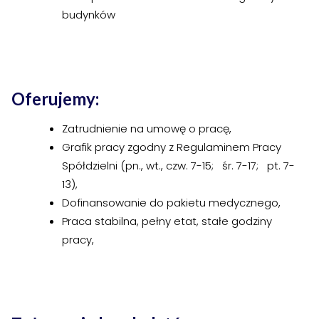
›
›
budynków
Jak założyć RMN
Jak założyć RMN
›
›
Spotkania z Radą Nadzorczą
Spotkania z Radą Nadzorczą
Dokumenty
Dokumenty
Oferujemy:
›
›
Druki do pobrania
Druki do pobrania
Zatrudnienie na umowę o pracę,
Grafik pracy zgodny z Regulaminem Pracy
›
›
Regulaminy wewnętrzne
Regulaminy wewnętrzne
Spółdzielni (pn., wt., czw. 7-15; śr. 7-17; pt. 7-
›
›
13),
Uchwały i protokoły
Uchwały i protokoły
Dofinansowanie do pakietu medycznego,
›
›
Walne Zgromadzenie
Walne Zgromadzenie
Praca stabilna, pełny etat, stałe godziny
pracy,
›
›
Lustracje
Lustracje
›
›
Ilość zgłoszonych lokatorów
Ilość zgłoszonych lokatorów
›
›
Przewodnik mieszkańca
Przewodnik mieszkańca