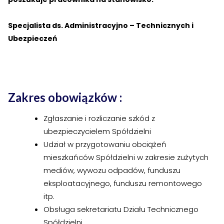
›
›
Historia Spółdzielni
Historia Spółdzielni
Specjalista ds. Administracyjno – Technicznych i
›
›
Biuletyny informacyjne
Biuletyny informacyjne
Ubezpieczeń
ZASOBY I PRAWO
ZASOBY I PRAWO
›
›
Akty prawne
Akty prawne
Zakres obowiązków :
›
›
Mapy zasobów
Mapy zasobów
Zgłaszanie i rozliczanie szkód z
PRZETARGI
PRZETARGI
ubezpieczycielem Spółdzielni
›
›
Przetargi dla oferentów
Przetargi dla oferentów
Udział w przygotowaniu obciążeń
mieszkańców Spółdzielni w zakresie zużytych
›
›
Lokale i garaże
Lokale i garaże
mediów, wywozu odpadów, funduszu
eksploatacyjnego, funduszu remontowego
POZOSTAŁE
POZOSTAŁE
itp.
›
›
Ogłoszenia o pracę
Ogłoszenia o pracę
Obsługa sekretariatu Działu Technicznego
Spółdzielni