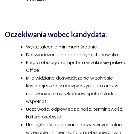
›
›
Zgłoszenia wewnętrzne
Zgłoszenia wewnętrzne
›
›
RODO
RODO
Nieruchomości
Nieruchomości
Oczekiwania wobec kandydata:
›
›
Wykształcenie minimum średnie
Dokumenty nieruchomości
Dokumenty nieruchomości
Doświadczenie na podobnym stanowisku
›
›
Harmonogramy i plany
Harmonogramy i plany
Biegła obsługa komputera w zakresie pakietu
Office
›
›
Plany remontowe
Plany remontowe
Mile widziane doświadczenie w zakresie
likwidacji szkód z ubezpieczycielem oraz w
›
›
Administratorzy
Administratorzy
rozliczeniach mieszkańców spółdzielni lub
›
›
wspólnot
Świadectwa energetyczne
Świadectwa energetyczne
Uczciwość, odpowiedzialność, terminowość,
RADY MIESZKAŃCÓW
RADY MIESZKAŃCÓW
kultura osobista
Umiejętność budowania pozytywnych relacji
›
›
Wykaz Rad Mieszkańców
Wykaz Rad Mieszkańców
w zespole i z mieszkańcami obsługiwanych