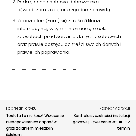
Podaję dane osobowe dobrowolnie i
oświadczam, że są one zgodne z prawdą.
Zapoznałem(-am) się z treścią klauzuli
informacyjnej, w tym z informacją o celu i
Zgłoś problem lub uwagę
sposobach przetwarzania danych osobowych
Twoja opinia pomaga nam ulepszać serwis
oraz prawie dostępu do treści swoich danych i
prawie ich poprawiania.
Tu możesz zgłosić uwagi do strony internetowej lub
zaproponować ulepszenia.
Awarie w blokach
zgłaszaj telefonicznie
.
……………………………………………………………………..
Rodzaj zgłoszenia
Opis
Poprzedni artykuł
Następny artykuł
Toaleta to nie kosz! Wrzucanie
Kontrola szczelności instalacji
nieodpowiednich odpadów
gazowej Oświecenia 39, 40 – 2
grozi zalaniem mieszkań
termin
ściekami