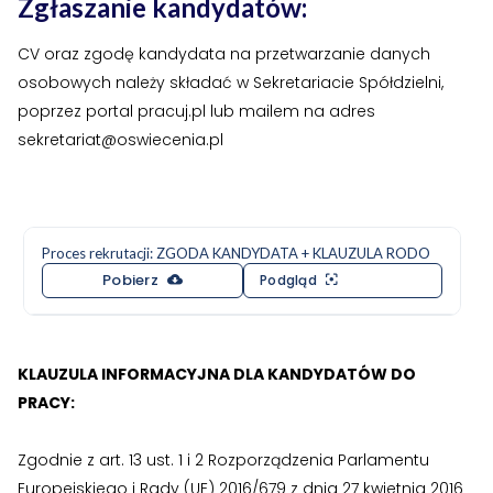
Zgłaszanie kandydatów:
CV oraz zgodę kandydata na przetwarzanie danych
›
›
Kontakt
Kontakt
osobowych należy składać w Sekretariacie Spółdzielni,
poprzez portal pracuj.pl lub mailem na adres
RADA NADZORCZA
RADA NADZORCZA
sekretariat@oswiecenia.pl
›
›
Materiały dla Rady Nadzorczej
Materiały dla Rady Nadzorczej
›
›
Poczta e-mail
Poczta e-mail
Proces rekrutacji: ZGODA KANDYDATA + KLAUZULA RODO
RADA MIESZKAŃCÓW NIERUCHOMOŚCI
RADA MIESZKAŃCÓW NIERUCHOMOŚCI
Pobierz
Podgląd
›
›
Materiały dla Rad Mieszkańców
Materiały dla Rad Mieszkańców
›
›
Poczta e-mail
Poczta e-mail
KLAUZULA INFORMACYJNA DLA KANDYDATÓW DO
PRACY:
DOSTĘP WEWNĘTRZNY
DOSTĘP WEWNĘTRZNY
Zgodnie z art. 13 ust. 1 i 2 Rozporządzenia Parlamentu
›
›
Strefa Pracowników
Strefa Pracowników
Europejskiego i Rady (UE) 2016/679 z dnia 27 kwietnia 2016