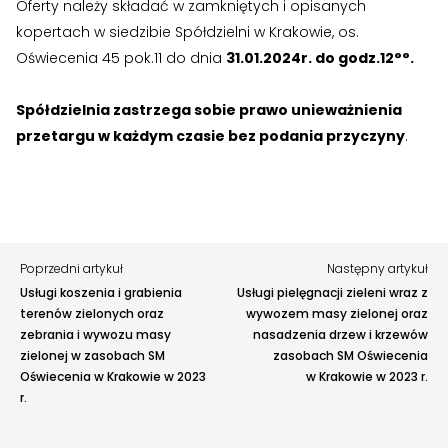
Oferty należy składać w zamkniętych i opisanych
›
›
Jak założyć RMN
Jak założyć RMN
kopertach w siedzibie Spółdzielni w Krakowie, os.
Zgłoś problem lub uwagę
Oświecenia 45 pok.11 do dnia
31.01.2024r. do godz.12°°.
›
›
Spotkania z Radą Nadzorczą
Spotkania z Radą Nadzorczą
Twoja opinia pomaga nam ulepszać serwis
Spółdzielnia zastrzega sobie prawo unieważnienia
Dokumenty
Dokumenty
przetargu w każdym czasie bez podania przyczyny
.
Tu możesz zgłosić uwagi do strony internetowej lub
zaproponować ulepszenia.
›
›
Druki do pobrania
Druki do pobrania
Awarie w blokach
zgłaszaj telefonicznie
.
Rodzaj zgłoszenia
›
›
Regulaminy wewnętrzne
Regulaminy wewnętrzne
›
›
Uchwały i protokoły
Uchwały i protokoły
Opis
Poprzedni artykuł
Następny artykuł
Usługi koszenia i grabienia
Usługi pielęgnacji zieleni wraz z
›
›
Walne Zgromadzenie
Walne Zgromadzenie
terenów zielonych oraz
wywozem masy zielonej oraz
zebrania i wywozu masy
nasadzenia drzew i krzewów
›
›
Lustracje
Lustracje
zielonej w zasobach SM
zasobach SM Oświecenia
Oświecenia w Krakowie w 2023
w Krakowie w 2023 r.
›
›
Ilość zgłoszonych lokatorów
Ilość zgłoszonych lokatorów
r.
›
›
Przewodnik mieszkańca
Przewodnik mieszkańca