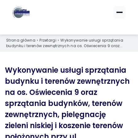
ZALOGUJ SIĘ
ZALOGUJ SIĘ
eBOK (czynsze)
eBOK (czynsze)
Strona główna
Przetargi
Wykonywanie usługi sprzątania
budynku i terenów zewnętrznych na os. Oświecenia 9 oraz...
Sprawdź opłaty i saldo
Sprawdź opłaty i saldo
Strefa dla Członków
Strefa dla Członków
Dokumenty dla zalogowanych
Dokumenty dla zalogowanych
Wykonywanie usługi sprzątania
budynku i terenów zewnętrznych
Spółdzielnia
Spółdzielnia
na os. Oświecenia 9 oraz
sprzątania budynków, terenów
O NAS
O NAS
zewnętrznych, pielęgnację
›
›
Dane kontaktowe
Dane kontaktowe
zieleni niskiej i koszenie terenów
›
›
Organy Spółdzielni
Organy Spółdzielni
położonych przy ul.