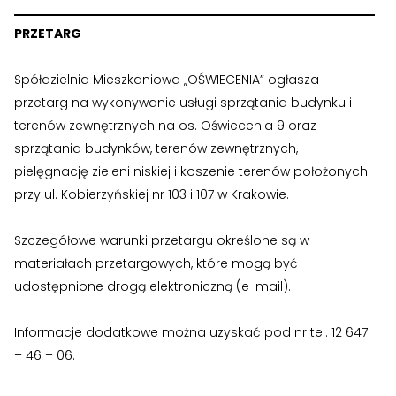
›
›
Zgłoszenia wewnętrzne
Zgłoszenia wewnętrzne
PRZETARG
›
›
RODO
RODO
Spółdzielnia Mieszkaniowa „OŚWIECENIA” ogłasza
Nieruchomości
Nieruchomości
przetarg na wykonywanie usługi sprzątania budynku i
terenów zewnętrznych na os. Oświecenia 9 oraz
›
›
Dokumenty nieruchomości
Dokumenty nieruchomości
sprzątania budynków, terenów zewnętrznych,
pielęgnację zieleni niskiej i koszenie terenów położonych
›
›
Harmonogramy i plany
Harmonogramy i plany
przy ul. Kobierzyńskiej nr 103 i 107 w Krakowie.
›
›
Plany remontowe
Plany remontowe
Szczegółowe warunki przetargu określone są w
›
›
Administratorzy
Administratorzy
materiałach przetargowych, które mogą być
udostępnione drogą elektroniczną (e-mail).
›
›
Świadectwa energetyczne
Świadectwa energetyczne
Informacje dodatkowe można uzyskać pod nr tel. 12 647
RADY MIESZKAŃCÓW
RADY MIESZKAŃCÓW
– 46 – 06.
›
›
Wykaz Rad Mieszkańców
Wykaz Rad Mieszkańców