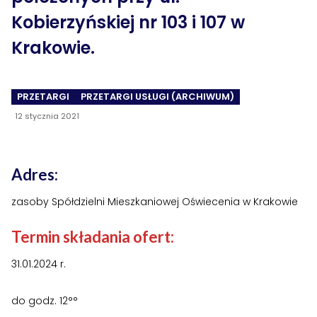
›
›
Historia Spółdzielni
Historia Spółdzielni
Kobierzyńskiej nr 103 i 107 w
›
›
Biuletyny informacyjne
Biuletyny informacyjne
Krakowie.
ZASOBY I PRAWO
ZASOBY I PRAWO
PRZETARGI
PRZETARGI USŁUGI (ARCHIWUM)
›
›
Akty prawne
Akty prawne
12 stycznia 2021
›
›
Mapy zasobów
Mapy zasobów
PRZETARGI
PRZETARGI
Adres:
›
›
Przetargi dla oferentów
Przetargi dla oferentów
zasoby Spółdzielni Mieszkaniowej Oświecenia w Krakowie
›
›
Lokale i garaże
Lokale i garaże
Termin składania ofert:
POZOSTAŁE
POZOSTAŁE
31.01.2024 r.
›
›
Ogłoszenia o pracę
Ogłoszenia o pracę
do godz. 12°°