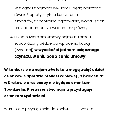
W związku z najmem ww. lokalu będą naliczane
›
›
Kontakt
Kontakt
również opłaty z tytułu korzystania
z mediów, tj.: centralne ogrzewanie, woda i ścieki
oraz abonament za wodomierz główny.
RADA NADZORCZA
RADA NADZORCZA
Przed zawarciem umowy najmu najemca
›
›
Materiały dla Rady Nadzorczej
Materiały dla Rady Nadzorczej
zobowiązany będzie do wpłacenia kaucji
›
›
(zwrotnej)
w wysokości jednomiesięcznego
Poczta e-mail
Poczta e-mail
czynszu, w dniu podpisania umowy
.
RADA MIESZKAŃCÓW NIERUCHOMOŚCI
RADA MIESZKAŃCÓW NIERUCHOMOŚCI
W konkursie na najem w/w lokalu mogą wziąć udział
›
›
Materiały dla Rad Mieszkańców
Materiały dla Rad Mieszkańców
członkowie Spółdzielni Mieszkaniowej „Oświecenia”
w Krakowie oraz osoby nie będące członkami
›
›
Poczta e-mail
Poczta e-mail
Spółdzielni. Pierwszeństwo najmu przysługuje
członkom Spółdzielni.
DOSTĘP WEWNĘTRZNY
DOSTĘP WEWNĘTRZNY
›
›
Strefa Pracowników
Strefa Pracowników
Warunkiem przystąpienia do konkursu jest wpłata