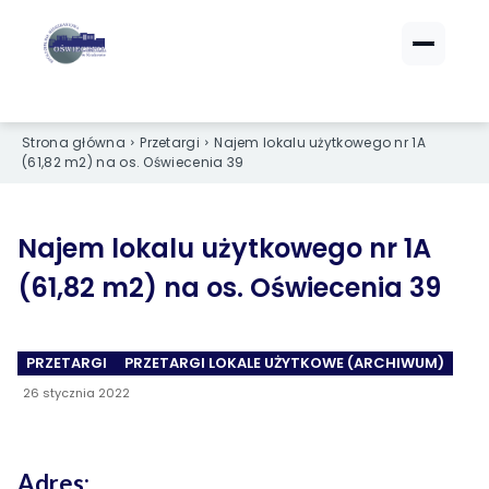
ZALOGUJ SIĘ
ZALOGUJ SIĘ
Strona główna
Przetargi
Najem lokalu użytkowego nr 1A
eBOK (czynsze)
eBOK (czynsze)
(61,82 m2) na os. Oświecenia 39
Sprawdź opłaty i saldo
Sprawdź opłaty i saldo
Strefa dla Członków
Strefa dla Członków
Dokumenty dla zalogowanych
Dokumenty dla zalogowanych
Najem lokalu użytkowego nr 1A
(61,82 m2) na os. Oświecenia 39
Spółdzielnia
Spółdzielnia
PRZETARGI
PRZETARGI LOKALE UŻYTKOWE (ARCHIWUM)
O NAS
O NAS
26 stycznia 2022
›
›
Dane kontaktowe
Dane kontaktowe
›
›
Organy Spółdzielni
Organy Spółdzielni
Adres: