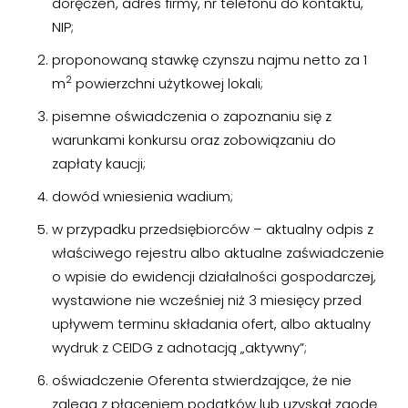
doręczeń, adres firmy, nr telefonu do kontaktu,
NIP;
proponowaną stawkę czynszu najmu netto za 1
2
m
powierzchni użytkowej lokali;
pisemne oświadczenia o zapoznaniu się z
warunkami konkursu oraz zobowiązaniu do
zapłaty kaucji;
dowód wniesienia wadium;
w przypadku przedsiębiorców – aktualny odpis z
właściwego rejestru albo aktualne zaświadczenie
o wpisie do ewidencji działalności gospodarczej,
wystawione nie wcześniej niż 3 miesięcy przed
upływem terminu składania ofert, albo aktualny
wydruk z CEIDG z adnotacją „aktywny”;
oświadczenie Oferenta stwierdzające, że nie
zalega z płaceniem podatków lub uzyskał zgodę