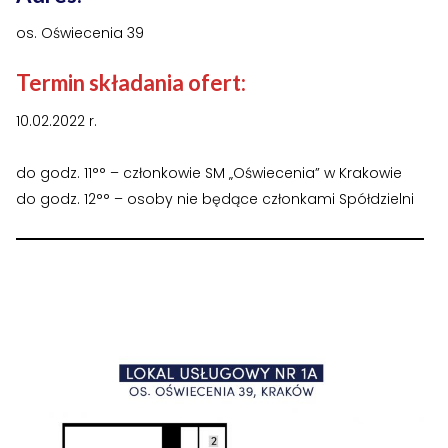
›
›
Historia Spółdzielni
Historia Spółdzielni
os. Oświecenia 39
›
›
Biuletyny informacyjne
Biuletyny informacyjne
Termin składania ofert:
ZASOBY I PRAWO
ZASOBY I PRAWO
10.02.2022 r.
›
›
Akty prawne
Akty prawne
do godz. 11°° – członkowie SM „Oświecenia” w Krakowie
›
›
Mapy zasobów
Mapy zasobów
do godz. 12°° – osoby nie będące członkami Spółdzielni
PRZETARGI
PRZETARGI
›
›
Przetargi dla oferentów
Przetargi dla oferentów
›
›
Lokale i garaże
Lokale i garaże
POZOSTAŁE
POZOSTAŁE
›
›
Ogłoszenia o pracę
Ogłoszenia o pracę