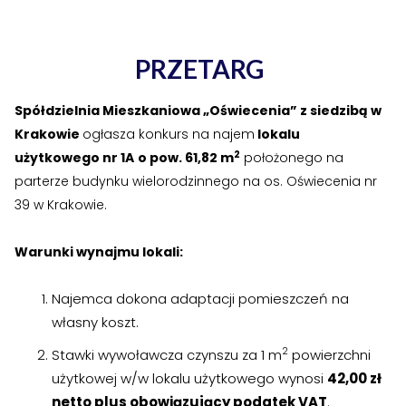
›
›
Jak założyć RMN
Jak założyć RMN
›
›
Spotkania z Radą Nadzorczą
Spotkania z Radą Nadzorczą
PRZETARG
Dokumenty
Dokumenty
Spółdzielnia Mieszkaniowa „Oświecenia” z siedzibą w
Krakowie
ogłasza konkurs na najem
lokalu
›
›
Druki do pobrania
Druki do pobrania
2
użytkowego nr 1A
o pow. 61,82 m
położonego na
parterze budynku wielorodzinnego na os. Oświecenia nr
›
›
Regulaminy wewnętrzne
Regulaminy wewnętrzne
39 w Krakowie.
›
›
Uchwały i protokoły
Uchwały i protokoły
Warunki wynajmu lokali:
›
›
Walne Zgromadzenie
Walne Zgromadzenie
Najemca dokona adaptacji pomieszczeń na
›
›
Lustracje
Lustracje
własny koszt.
2
Stawki wywoławcza czynszu za 1 m
powierzchni
›
›
Ilość zgłoszonych lokatorów
Ilość zgłoszonych lokatorów
użytkowej w/w lokalu użytkowego wynosi
42,00 zł
netto plus obowiązujący podatek VAT
.
›
›
Przewodnik mieszkańca
Przewodnik mieszkańca