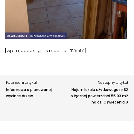
Twoja opinia pomaga nam ulepszać serwis
Tu możesz zgłosić uwagi do strony internetowej lub
zaproponować ulepszenia.
Awarie w blokach
zgłaszaj telefonicznie
.
Rodzaj zgłoszenia
[wp_mapbox_gl_js map_id=”12555″]
Opis
Poprzedni artykuł
Następny artykuł
Informacja o planowanej
Najem lokalu użytkowego nr 82
wycince drzew
o łącznej powierzchni 55,03 m2
na os. Oświecenia 9
Adres e-mail
opcjonalnie