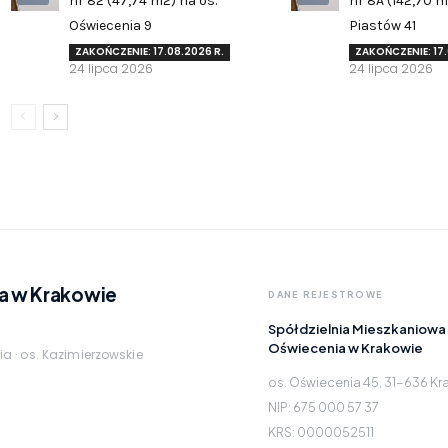
nr 82 (47,74 m2) na os.
nr 8A (142,70 m
Oświecenia 9
Piastów 41
ZAKOŃCZENIE: 17.08.2026 R.
ZAKOŃCZENIE: 17.
24 lipca 2026
24 lipca 2026
a w Krakowie
DANE REJESTROWE
Spółdzielnia Mieszkaniowa
Oświecenia w Krakowie
ia · os. Kazimierzowskie
os. Oświecenia 45, 31-636 K
NIP: 675 000 57 37
KRS: 0000052511