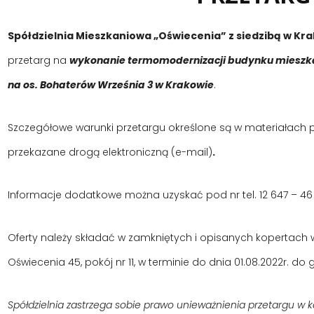
Spółdzielnia Mieszkaniowa „Oświecenia” z siedzibą w Kr
przetarg na
wykonanie termomodernizacji budynku mieszka
na os. Bohaterów Września 3 w Krakowie
.
Szczegółowe warunki przetargu określone są w materiałach 
przekazane drogą elektroniczną (e-mail)
.
Informacje dodatkowe można uzyskać pod nr tel. 12 647 – 46 
Oferty należy składać w zamkniętych i opisanych kopertach w s
Oświecenia 45, pokój nr 11, w terminie do dnia 01.08.2022r. do g
Spółdzielnia zastrzega sobie prawo unieważnienia przetargu w 