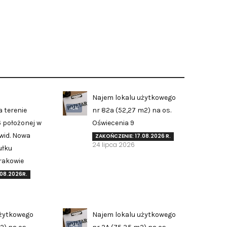
Najem lokalu użytkowego
AI
 terenie
nr 82a (52,27 m2) na os.
6 położonej w
Oświecenia 9
ewid. Nowa
ZAKOŃCZENIE: 17.08.2026 R.
24 lipca 2026
ułku
rakowie
.08.2026R.
użytkowego
Najem lokalu użytkowego
AI