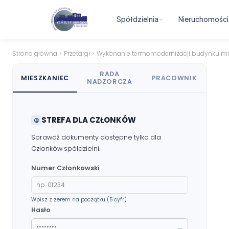
Spółdzielnia
Nieruchomości
Strona główna
Przetargi
Wykonanie termomodernizacji budynku mie
RADA
MIESZKANIEC
PRACOWNIK
NADZORCZA
STREFA DLA CZŁONKÓW
Sprawdź dokumenty dostępne tylko dla
Członków spółdzielni.
Numer Członkowski
Wpisz z zerem na początku (5 cyfr)
Hasło