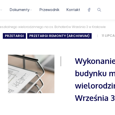
Dokumenty
Przewodnik
Kontakt
szkalnego wielorodzinnego na os. Bohaterów Września 3 w Krakowie
11 LIPC
PRZETARGI
PRZETARGI REMONTY (ARCHIWUM)
Wykonanie
budynku m
wielorodzi
Września 