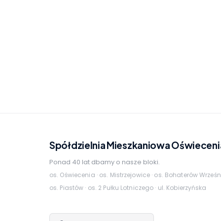
Spółdzielnia Mieszkaniowa Oświeceni
Ponad 40 lat dbamy o nasze bloki.
os. Oświecenia · os. Mistrzejowice · os. Bohaterów Wrześn
os. Piastów · os. 2 Pułku Lotniczego · ul. Kobierzyńska