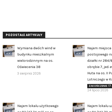
POZOSTAŁE ARTYKUŁY
Wymiana dwóch wind w
Najem miejsca
AI
AI
budynku mieszkalnym
postojowego na
wielorodzinnym na os.
działki nr 284/
Oświecenia 38
obrębie 7, jed. 
Huta na os. II P
3 sierpnia 2026
Lotniczego w K
ZAKOŃCZENIE: 17
24 lipca 2026
Najem lokalu użytkowego
Najem lokalu 
AI
AI