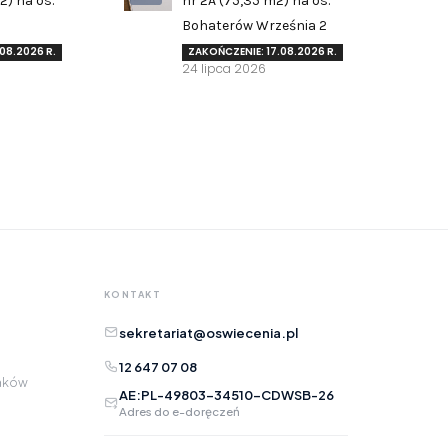
2) na os.
nr 2A (75,35 m2) na os.
Zgłoś problem lub uwagę
Bohaterów Września 2
Twoja opinia pomaga nam ulepszać serwis
08.2026 R.
ZAKOŃCZENIE: 17.08.2026 R.
24 lipca 2026
Tu możesz zgłosić uwagi do strony internetowej lub
zaproponować ulepszenia.
Awarie w blokach
zgłaszaj telefonicznie
.
Rodzaj zgłoszenia
Opis
KONTAKT
sekretariat@oswiecenia.pl
12 647 07 08
raków
AE:PL-49803-34510-CDWSB-26
Adres do e-doręczeń
Adres e-mail
opcjonalnie