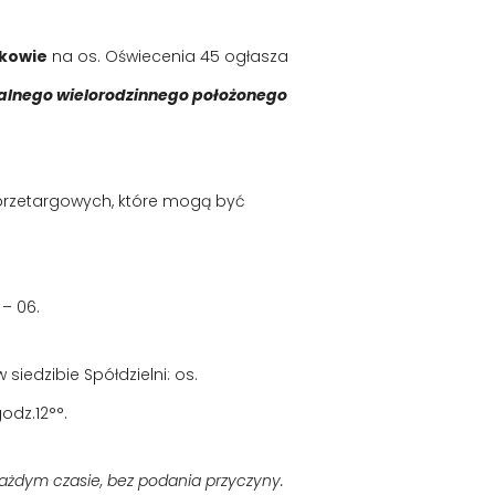
akowie
na os. Oświecenia 45 ogłasza
lnego wielorodzinnego położonego
przetargowych, które mogą być
– 06.
iedzibie Spółdzielni: os.
odz.12°°.
każdym czasie, bez podania przyczyny.