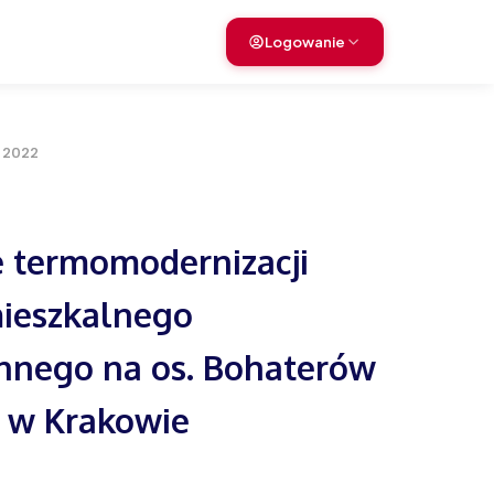
Logowanie
A 2022
 termomodernizacji
ieszkalnego
nnego na os. Bohaterów
3 w Krakowie