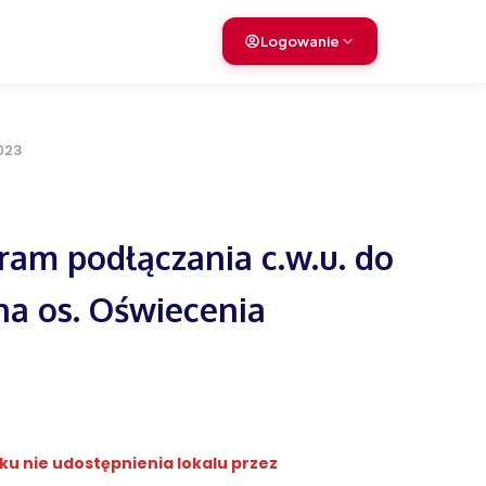
Logowanie
023
am podłączania c.w.u. do
 na os. Oświecenia
u nie udostępnienia lokalu przez