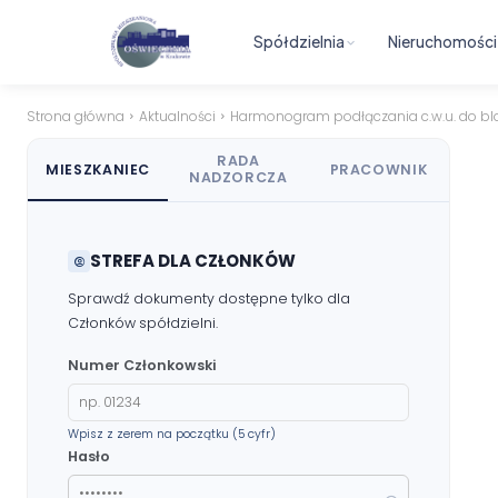
Spółdzielnia
Nieruchomości
Strona główna
Aktualności
Harmonogram podłączania c.w.u. do blok
RADA
MIESZKANIEC
PRACOWNIK
NADZORCZA
STREFA DLA CZŁONKÓW
Sprawdź dokumenty dostępne tylko dla
Członków spółdzielni.
Numer Członkowski
Wpisz z zerem na początku (5 cyfr)
Hasło