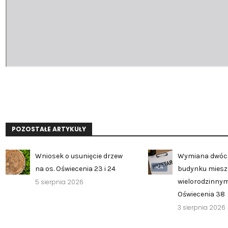
POZOSTAŁE ARTYKUŁY
Wniosek o usunięcie drzew
Wymiana dwóc
AI
na os. Oświecenia 23 i 24
budynku mies
wielorodzinnym
5 sierpnia 2026
Oświecenia 38
3 sierpnia 2026