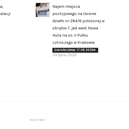
a,
Najem miejsca
AI
alacji
postojowego na terenie
działki nr 284/6 położonej w
obrębie 7, jed. ewid. Nowa
Huta na os. II Pułku
Zgłoś problem lub uwagę
Lotniczego w Krakowie
Twoja opinia pomaga nam ulepszać serwis
ZAKOŃCZENIE: 17.08.2026R.
24 lipca 2026
Tu możesz zgłosić uwagi do strony internetowej lub
zaproponować ulepszenia.
Awarie w blokach
zgłaszaj telefonicznie
.
Rodzaj zgłoszenia
Opis
KONTAKT