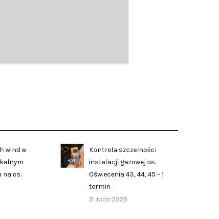
h wind w
Kontrola szczelności
AI
zkalnym
instalacji gazowej os.
 na os.
Oświecenia 43, 44, 45 – 1
termin
31 lipca 2026