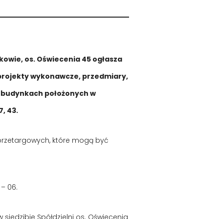
kowie, os. Oświecenia 45 ogłasza
rojekty wykonawcze, przedmiary,
w budynkach położonych w
7, 43.
przetargowych, które mogą być
– 06.
siedzibie Spółdzielni os. Oświecenia