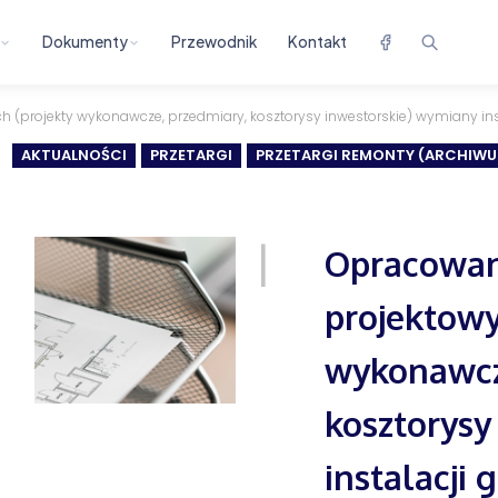
Dokumenty
Przewodnik
Kontakt
(projekty wykonawcze, przedmiary, kosztorysy inwestorskie) wymiany inst
AKTUALNOŚCI
PRZETARGI
PRZETARGI REMONTY (ARCHIWU
Opracowan
projektowy
wykonawcz
kosztorysy
instalacji