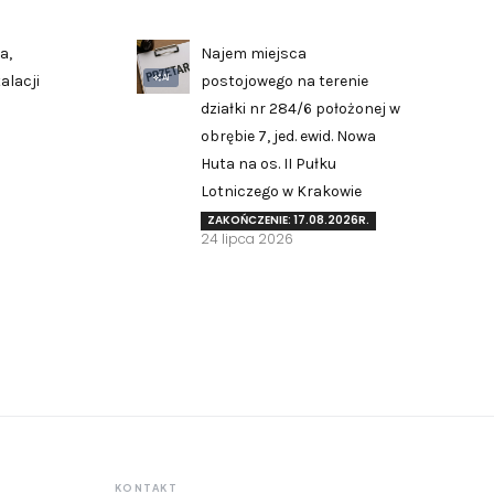
a,
Najem miejsca
AI
alacji
postojowego na terenie
działki nr 284/6 położonej w
obrębie 7, jed. ewid. Nowa
Huta na os. II Pułku
Zgłoś problem lub uwagę
Lotniczego w Krakowie
Twoja opinia pomaga nam ulepszać serwis
ZAKOŃCZENIE: 17.08.2026R.
24 lipca 2026
Tu możesz zgłosić uwagi do strony internetowej lub
zaproponować ulepszenia.
Awarie w blokach
zgłaszaj telefonicznie
.
Rodzaj zgłoszenia
Opis
KONTAKT