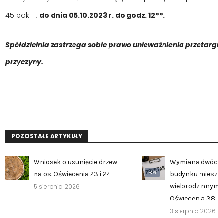
45 pok. 11,
do dnia 05.10.2023 r. do godz. 12°°.
Spółdzielnia zastrzega sobie prawo unieważnienia przetar
przyczyny.
POZOSTAŁE ARTYKUŁY
Wniosek o usunięcie drzew
Wymiana dwóc
AI
na os. Oświecenia 23 i 24
budynku mies
wielorodzinnym
5 sierpnia 2026
Oświecenia 38
3 sierpnia 2026