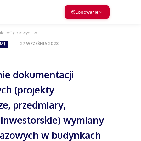
Logowanie
alacji gazowych w...
27 WRZEŚNIA 2023
M)
ie dokumentacji
ch (projekty
e, przedmiary,
 inwestorskie) wymiany
 gazowych w budynkach