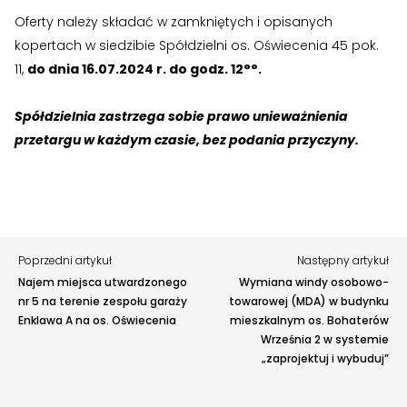
›
›
Jak założyć RMN
Jak założyć RMN
Oferty należy składać w zamkniętych i opisanych
Zgłoś problem lub uwagę
kopertach w siedzibie Spółdzielni os. Oświecenia 45 pok.
›
›
Spotkania z Radą Nadzorczą
Spotkania z Radą Nadzorczą
11,
do dnia 16.07.2024 r. do godz. 12°°.
Twoja opinia pomaga nam ulepszać serwis
Dokumenty
Dokumenty
Spółdzielnia zastrzega sobie prawo unieważnienia
Tu możesz zgłosić uwagi do strony internetowej lub
zaproponować ulepszenia.
przetargu w każdym czasie, bez podania przyczyny.
›
›
Druki do pobrania
Druki do pobrania
Awarie w blokach
zgłaszaj telefonicznie
.
Rodzaj zgłoszenia
›
›
Regulaminy wewnętrzne
Regulaminy wewnętrzne
›
›
Uchwały i protokoły
Uchwały i protokoły
Opis
Poprzedni artykuł
Następny artykuł
›
›
Walne Zgromadzenie
Walne Zgromadzenie
Najem miejsca utwardzonego
Wymiana windy osobowo-
nr 5 na terenie zespołu garaży
towarowej (MDA) w budynku
›
›
Lustracje
Lustracje
Enklawa A na os. Oświecenia
mieszkalnym os. Bohaterów
Września 2 w systemie
›
›
Ilość zgłoszonych lokatorów
Ilość zgłoszonych lokatorów
„zaprojektuj i wybuduj”
›
›
Przewodnik mieszkańca
Przewodnik mieszkańca