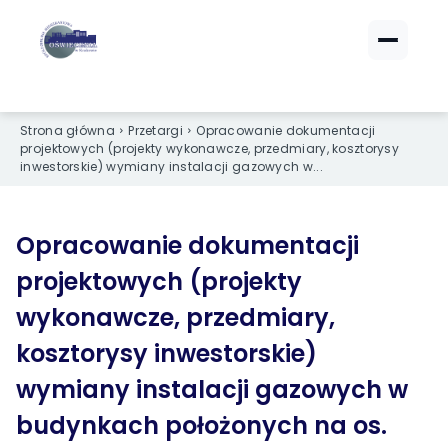
ZALOGUJ SIĘ
ZALOGUJ SIĘ
eBOK (czynsze)
eBOK (czynsze)
Strona główna
Przetargi
Opracowanie dokumentacji
projektowych (projekty wykonawcze, przedmiary, kosztorysy
Sprawdź opłaty i saldo
Sprawdź opłaty i saldo
inwestorskie) wymiany instalacji gazowych w...
Strefa dla Członków
Strefa dla Członków
Dokumenty dla zalogowanych
Dokumenty dla zalogowanych
Opracowanie dokumentacji
projektowych (projekty
Spółdzielnia
Spółdzielnia
wykonawcze, przedmiary,
O NAS
O NAS
kosztorysy inwestorskie)
›
›
Dane kontaktowe
Dane kontaktowe
wymiany instalacji gazowych w
›
›
Organy Spółdzielni
Organy Spółdzielni
budynkach położonych na os.