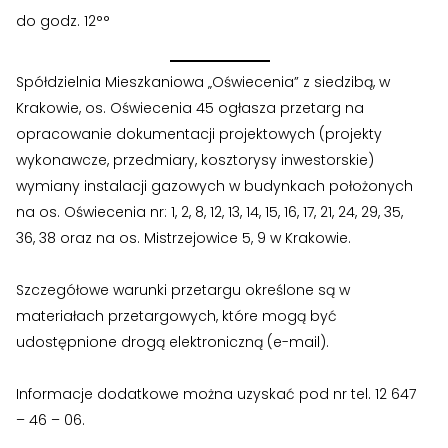
›
›
Zgłoszenia wewnętrzne
Zgłoszenia wewnętrzne
do godz. 12°°
›
›
RODO
RODO
Spółdzielnia Mieszkaniowa „Oświecenia” z siedzibą, w
Nieruchomości
Nieruchomości
Krakowie, os. Oświecenia 45 ogłasza przetarg na
opracowanie dokumentacji projektowych (projekty
›
›
Dokumenty nieruchomości
Dokumenty nieruchomości
wykonawcze, przedmiary, kosztorysy inwestorskie)
wymiany instalacji gazowych w budynkach położonych
›
›
Harmonogramy i plany
Harmonogramy i plany
na os. Oświecenia nr: 1, 2, 8, 12, 13, 14, 15, 16, 17, 21, 24, 29, 35,
36, 38 oraz na os. Mistrzejowice 5, 9 w Krakowie.
›
›
Plany remontowe
Plany remontowe
›
›
Administratorzy
Administratorzy
Szczegółowe warunki przetargu określone są w
materiałach przetargowych, które mogą być
›
›
Świadectwa energetyczne
Świadectwa energetyczne
udostępnione drogą elektroniczną (e-mail).
RADY MIESZKAŃCÓW
RADY MIESZKAŃCÓW
Informacje dodatkowe można uzyskać pod nr tel. 12 647
›
›
Wykaz Rad Mieszkańców
Wykaz Rad Mieszkańców
– 46 – 06.