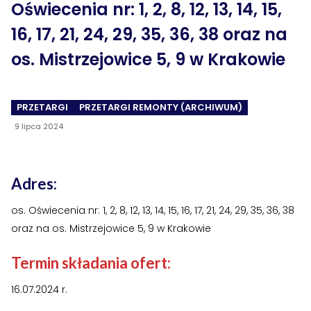
Oświecenia nr: 1, 2, 8, 12, 13, 14, 15,
›
›
Historia Spółdzielni
Historia Spółdzielni
16, 17, 21, 24, 29, 35, 36, 38 oraz na
›
›
Biuletyny informacyjne
Biuletyny informacyjne
os. Mistrzejowice 5, 9 w Krakowie
ZASOBY I PRAWO
ZASOBY I PRAWO
›
›
Akty prawne
Akty prawne
PRZETARGI
PRZETARGI REMONTY (ARCHIWUM)
9 lipca 2024
›
›
Mapy zasobów
Mapy zasobów
PRZETARGI
PRZETARGI
Adres:
›
›
Przetargi dla oferentów
Przetargi dla oferentów
os. Oświecenia nr: 1, 2, 8, 12, 13, 14, 15, 16, 17, 21, 24, 29, 35, 36, 38
›
›
Lokale i garaże
Lokale i garaże
oraz na os. Mistrzejowice 5, 9 w Krakowie
POZOSTAŁE
POZOSTAŁE
Termin składania ofert:
›
›
Ogłoszenia o pracę
Ogłoszenia o pracę
16.07.2024 r.