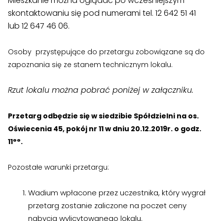
Mieszkanie można oglądać po wcześniejszym
›
›
Jak założyć RMN
Jak założyć RMN
skontaktowaniu się pod numerami tel. 12 642 51 41
lub 12 647 46 06.
›
›
Spotkania z Radą Nadzorczą
Spotkania z Radą Nadzorczą
Osoby przystępujące do przetargu zobowiązane są do
Dokumenty
Dokumenty
zapoznania się ze stanem technicznym lokalu.
›
›
Druki do pobrania
Druki do pobrania
Rzut lokalu można pobrać poniżej w załączniku.
›
›
Regulaminy wewnętrzne
Regulaminy wewnętrzne
Przetarg odbędzie się w siedzibie Spółdzielni na os.
›
›
Uchwały i protokoły
Uchwały i protokoły
Oświecenia 45, pokój nr 11
w dniu 20.12.2019r. o godz.
11°°.
›
›
Walne Zgromadzenie
Walne Zgromadzenie
Pozostałe warunki przetargu:
›
›
Lustracje
Lustracje
Wadium wpłacone przez uczestnika, który wygrał
›
›
Ilość zgłoszonych lokatorów
Ilość zgłoszonych lokatorów
przetarg zostanie zaliczone na poczet ceny
nabycia wylicytowanego lokalu.
›
›
Przewodnik mieszkańca
Przewodnik mieszkańca