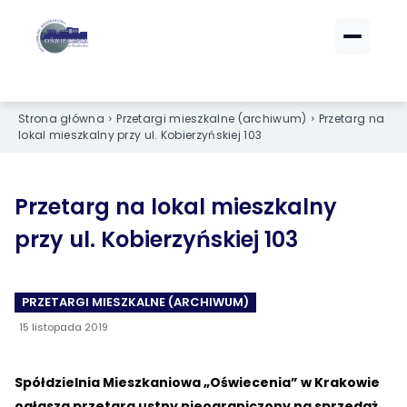
ZALOGUJ SIĘ
ZALOGUJ SIĘ
Strona główna
Przetargi mieszkalne (archiwum)
Przetarg na
eBOK (czynsze)
eBOK (czynsze)
lokal mieszkalny przy ul. Kobierzyńskiej 103
Sprawdź opłaty i saldo
Sprawdź opłaty i saldo
Strefa dla Członków
Strefa dla Członków
Dokumenty dla zalogowanych
Dokumenty dla zalogowanych
Przetarg na lokal mieszkalny
przy ul. Kobierzyńskiej 103
Spółdzielnia
Spółdzielnia
PRZETARGI MIESZKALNE (ARCHIWUM)
O NAS
O NAS
15 listopada 2019
›
›
Dane kontaktowe
Dane kontaktowe
›
›
Organy Spółdzielni
Organy Spółdzielni
Spółdzielnia Mieszkaniowa „Oświecenia” w Krakowie
ogłasza przetarg ustny nieograniczony na sprzedaż