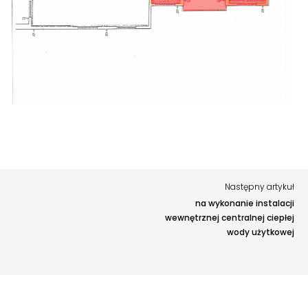
Twoja opinia pomaga nam ulepszać serwis
Tu możesz zgłosić uwagi do strony internetowej lub
zaproponować ulepszenia.
Awarie w blokach
zgłaszaj telefonicznie
.
Rodzaj zgłoszenia
Opis
Następny artykuł
na wykonanie instalacji
wewnętrznej centralnej ciepłej
wody użytkowej
Adres e-mail
opcjonalnie