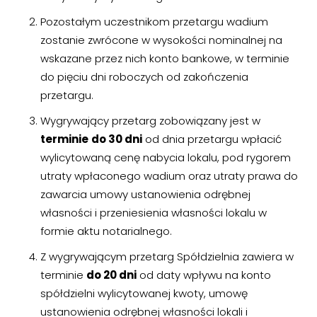
Pozostałym uczestnikom przetargu wadium
›
›
zostanie zwrócone w wysokości nominalnej na
Kontakt
Kontakt
wskazane przez nich konto bankowe, w terminie
do pięciu dni roboczych od zakończenia
RADA NADZORCZA
RADA NADZORCZA
przetargu.
›
›
Materiały dla Rady Nadzorczej
Materiały dla Rady Nadzorczej
Wygrywający przetarg zobowiązany jest w
›
›
terminie
do 30 dni
od dnia przetargu wpłacić
Poczta e-mail
Poczta e-mail
wylicytowaną cenę nabycia lokalu, pod rygorem
utraty wpłaconego wadium oraz utraty prawa do
RADA MIESZKAŃCÓW NIERUCHOMOŚCI
RADA MIESZKAŃCÓW NIERUCHOMOŚCI
zawarcia umowy ustanowienia odrębnej
›
›
Materiały dla Rad Mieszkańców
Materiały dla Rad Mieszkańców
własności i przeniesienia własności lokalu w
formie aktu notarialnego.
›
›
Poczta e-mail
Poczta e-mail
Z wygrywającym przetarg Spółdzielnia zawiera w
DOSTĘP WEWNĘTRZNY
DOSTĘP WEWNĘTRZNY
terminie
do 20 dni
od daty wpływu na konto
spółdzielni wylicytowanej kwoty, umowę
›
›
Strefa Pracowników
Strefa Pracowników
ustanowienia odrębnej własności lokali i