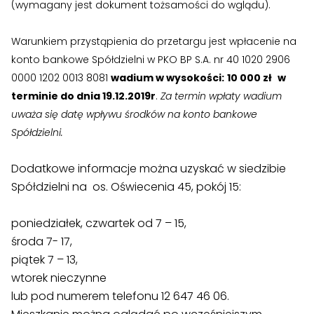
›
›
(wymagany jest dokument tożsamości do wglądu).
Zgłoszenia wewnętrzne
Zgłoszenia wewnętrzne
›
›
RODO
RODO
Warunkiem przystąpienia do przetargu jest wpłacenie na
konto bankowe Spółdzielni w PKO BP S.A. nr 40 1020 2906
Nieruchomości
Nieruchomości
0000 1202 0013 8081
wadium w wysokości:
10 000
zł
w
terminie do dnia 19.12.2019r
.
Za termin wpłaty wadium
›
›
Dokumenty nieruchomości
Dokumenty nieruchomości
uważa się datę wpływu środków na konto bankowe
Spółdzielni.
›
›
Harmonogramy i plany
Harmonogramy i plany
Dodatkowe informacje można uzyskać w siedzibie
›
›
Plany remontowe
Plany remontowe
Spółdzielni na os. Oświecenia 45, pokój 15:
›
›
Administratorzy
Administratorzy
poniedziałek, czwartek od 7 – 15,
›
›
Świadectwa energetyczne
Świadectwa energetyczne
środa 7- 17,
piątek 7 – 13,
RADY MIESZKAŃCÓW
RADY MIESZKAŃCÓW
wtorek nieczynne
lub pod numerem telefonu 12 647 46 06.
›
›
Wykaz Rad Mieszkańców
Wykaz Rad Mieszkańców