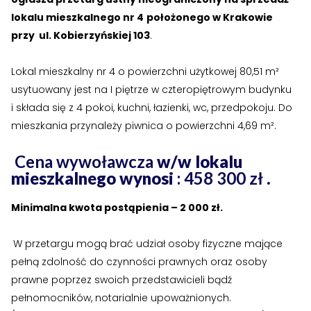
›
›
Historia Spółdzielni
Historia Spółdzielni
lokalu mieszkalnego nr 4
położonego w Krakowie
przy ul. Kobierzyńskiej 103
.
›
›
Biuletyny informacyjne
Biuletyny informacyjne
Lokal mieszkalny nr 4 o powierzchni użytkowej 80,51 m²
ZASOBY I PRAWO
ZASOBY I PRAWO
usytuowany jest na I piętrze w czteropiętrowym budynku
›
›
Akty prawne
Akty prawne
i składa się z 4 pokoi, kuchni, łazienki, wc, przedpokoju. Do
mieszkania przynależy piwnica o powierzchni 4,69 m².
›
›
Mapy zasobów
Mapy zasobów
Cena wywoławcza
w/w lokalu
PRZETARGI
PRZETARGI
mieszkalnego wynosi
: 458 300 zł
.
›
›
Przetargi dla oferentów
Przetargi dla oferentów
Minimalna kwota postąpienia – 2 000 zł.
›
›
Lokale i garaże
Lokale i garaże
W przetargu mogą brać udział osoby fizyczne mające
POZOSTAŁE
POZOSTAŁE
pełną zdolność do czynności prawnych oraz osoby
prawne poprzez swoich przedstawicieli bądź
›
›
Ogłoszenia o pracę
Ogłoszenia o pracę
pełnomocników, notarialnie upoważnionych.