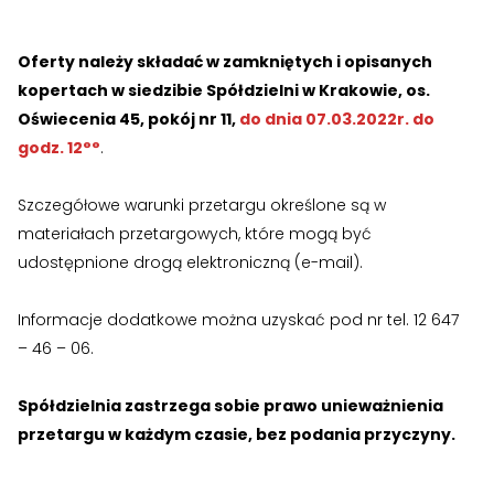
›
›
RODO
RODO
Oferty należy składać w zamkniętych i opisanych
kopertach w siedzibie Spółdzielni w Krakowie, os.
Nieruchomości
Nieruchomości
Oświecenia 45, pokój nr 11,
do dnia 07.03.2022r. do
godz. 12°°
.
›
›
Dokumenty nieruchomości
Dokumenty nieruchomości
Szczegółowe warunki przetargu określone są w
›
›
Harmonogramy i plany
Harmonogramy i plany
materiałach przetargowych, które mogą być
›
›
Plany remontowe
Plany remontowe
udostępnione drogą elektroniczną (e-mail).
Zgłoś problem lub uwagę
Twoja opinia pomaga nam ulepszać serwis
›
›
Administratorzy
Administratorzy
Informacje dodatkowe można uzyskać pod nr tel. 12 647
– 46 – 06.
›
›
Świadectwa energetyczne
Świadectwa energetyczne
Tu możesz zgłosić uwagi do strony internetowej lub
zaproponować ulepszenia.
Awarie w blokach
zgłaszaj telefonicznie
.
Spółdzielnia zastrzega sobie prawo unieważnienia
RADY MIESZKAŃCÓW
RADY MIESZKAŃCÓW
Rodzaj zgłoszenia
przetargu w każdym czasie, bez podania przyczyny.
›
›
Wykaz Rad Mieszkańców
Wykaz Rad Mieszkańców