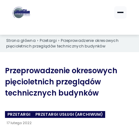
ZALOGUJ SIĘ
ZALOGUJ SIĘ
eBOK (czynsze)
eBOK (czynsze)
Strona główna
Przetargi
Przeprowadzenie okresowych
Sprawdź opłaty i saldo
Sprawdź opłaty i saldo
pięcioletnich przeglądów technicznych budynków
Strefa dla Członków
Strefa dla Członków
Dokumenty dla zalogowanych
Dokumenty dla zalogowanych
Przeprowadzenie okresowych
pięcioletnich przeglądów
Spółdzielnia
Spółdzielnia
technicznych budynków
O NAS
O NAS
›
›
Dane kontaktowe
Dane kontaktowe
PRZETARGI
PRZETARGI USŁUGI (ARCHIWUM)
17 lutego 2022
›
›
Organy Spółdzielni
Organy Spółdzielni