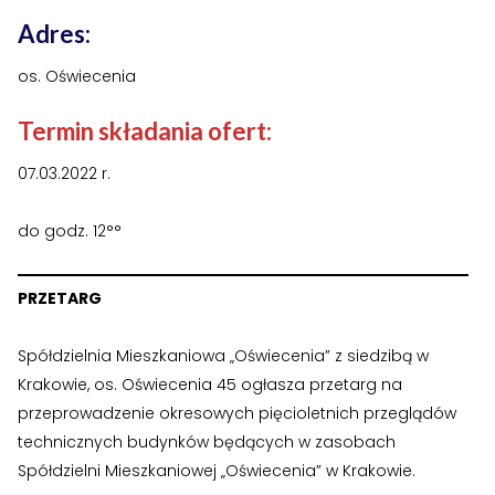
›
›
Historia Spółdzielni
Historia Spółdzielni
Adres:
›
›
Biuletyny informacyjne
Biuletyny informacyjne
os. Oświecenia
ZASOBY I PRAWO
ZASOBY I PRAWO
Termin składania ofert:
›
›
Akty prawne
Akty prawne
07.03.2022 r.
›
›
Mapy zasobów
Mapy zasobów
do godz. 12°°
PRZETARGI
PRZETARGI
›
›
Przetargi dla oferentów
Przetargi dla oferentów
PRZETARG
›
›
Lokale i garaże
Lokale i garaże
Spółdzielnia Mieszkaniowa „Oświecenia” z siedzibą w
Krakowie, os. Oświecenia 45 ogłasza przetarg na
POZOSTAŁE
POZOSTAŁE
przeprowadzenie okresowych pięcioletnich przeglądów
›
›
technicznych budynków będących w zasobach
Ogłoszenia o pracę
Ogłoszenia o pracę
Spółdzielni Mieszkaniowej „Oświecenia” w Krakowie.
›
›
Zgłoszenia wewnętrzne
Zgłoszenia wewnętrzne