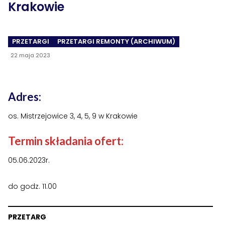
Krakowie
›
›
Historia Spółdzielni
Historia Spółdzielni
›
›
Biuletyny informacyjne
Biuletyny informacyjne
PRZETARGI
PRZETARGI REMONTY (ARCHIWUM)
ZASOBY I PRAWO
ZASOBY I PRAWO
22 maja 2023
›
›
Akty prawne
Akty prawne
›
›
Adres:
Mapy zasobów
Mapy zasobów
os. Mistrzejowice 3, 4, 5, 9 w Krakowie
PRZETARGI
PRZETARGI
›
›
Przetargi dla oferentów
Przetargi dla oferentów
Termin składania ofert:
›
›
05.06.2023r.
Lokale i garaże
Lokale i garaże
POZOSTAŁE
POZOSTAŁE
do godz. 11.00
›
›
Ogłoszenia o pracę
Ogłoszenia o pracę
PRZETARG