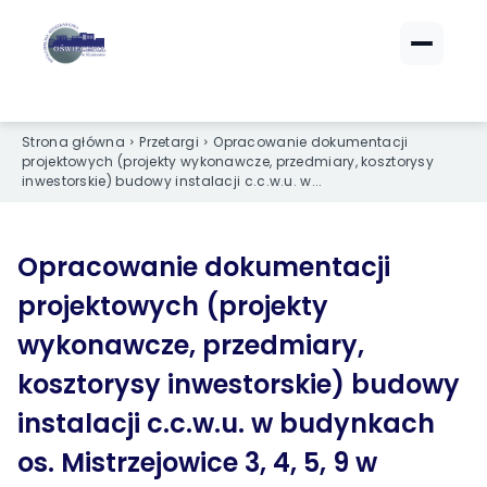
ZALOGUJ SIĘ
ZALOGUJ SIĘ
eBOK (czynsze)
eBOK (czynsze)
Strona główna
Przetargi
Opracowanie dokumentacji
projektowych (projekty wykonawcze, przedmiary, kosztorysy
Sprawdź opłaty i saldo
Sprawdź opłaty i saldo
inwestorskie) budowy instalacji c.c.w.u. w...
Strefa dla Członków
Strefa dla Członków
Dokumenty dla zalogowanych
Dokumenty dla zalogowanych
Opracowanie dokumentacji
projektowych (projekty
Spółdzielnia
Spółdzielnia
wykonawcze, przedmiary,
O NAS
O NAS
kosztorysy inwestorskie) budowy
›
›
Dane kontaktowe
Dane kontaktowe
instalacji c.c.w.u. w budynkach
›
›
Organy Spółdzielni
Organy Spółdzielni
os. Mistrzejowice 3, 4, 5, 9 w