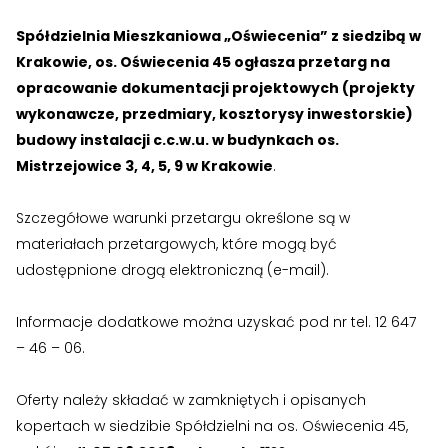
›
›
Zgłoszenia wewnętrzne
Zgłoszenia wewnętrzne
Spółdzielnia Mieszkaniowa „Oświecenia” z siedzibą w
›
›
RODO
RODO
Krakowie, os. Oświecenia 45 ogłasza przetarg na
opracowanie dokumentacji projektowych (projekty
Nieruchomości
Nieruchomości
wykonawcze, przedmiary, kosztorysy inwestorskie)
budowy instalacji c.c.w.u. w budynkach os.
›
›
Dokumenty nieruchomości
Dokumenty nieruchomości
Mistrzejowice 3, 4, 5, 9 w Krakowie
.
›
›
Harmonogramy i plany
Harmonogramy i plany
Szczegółowe warunki przetargu określone są w
›
›
Plany remontowe
Plany remontowe
materiałach przetargowych, które mogą być
udostępnione drogą elektroniczną (e-mail).
›
›
Administratorzy
Administratorzy
Informacje dodatkowe można uzyskać pod nr tel. 12 647
›
›
Świadectwa energetyczne
Świadectwa energetyczne
– 46 – 06.
RADY MIESZKAŃCÓW
RADY MIESZKAŃCÓW
Oferty należy składać w zamkniętych i opisanych
›
›
Wykaz Rad Mieszkańców
Wykaz Rad Mieszkańców
kopertach w siedzibie Spółdzielni na os. Oświecenia 45,