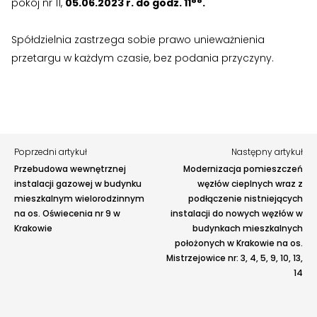
pokój nr 11,
05.06.2023 r. do godz. 11°°.
›
›
Jak założyć RMN
Jak założyć RMN
Zgłoś problem lub uwagę
Spółdzielnia zastrzega sobie prawo unieważnienia
›
›
Spotkania z Radą Nadzorczą
Spotkania z Radą Nadzorczą
Twoja opinia pomaga nam ulepszać serwis
przetargu w każdym czasie, bez podania przyczyny.
Dokumenty
Dokumenty
Tu możesz zgłosić uwagi do strony internetowej lub
zaproponować ulepszenia.
Awarie w blokach
zgłaszaj telefonicznie
.
›
›
Druki do pobrania
Druki do pobrania
Rodzaj zgłoszenia
›
›
Regulaminy wewnętrzne
Regulaminy wewnętrzne
Poprzedni artykuł
Następny artykuł
Przebudowa wewnętrznej
Modernizacja pomieszczeń
Opis
›
›
Uchwały i protokoły
Uchwały i protokoły
instalacji gazowej w budynku
węzłów cieplnych wraz z
mieszkalnym wielorodzinnym
podłączenie nistniejących
›
›
Walne Zgromadzenie
Walne Zgromadzenie
na os. Oświecenia nr 9 w
instalacji do nowych węzłów w
Krakowie
budynkach mieszkalnych
›
›
położonych w Krakowie na os.
Lustracje
Lustracje
Mistrzejowice nr: 3, 4, 5, 9, 10, 13,
14
›
›
Ilość zgłoszonych lokatorów
Ilość zgłoszonych lokatorów
›
›
Przewodnik mieszkańca
Przewodnik mieszkańca